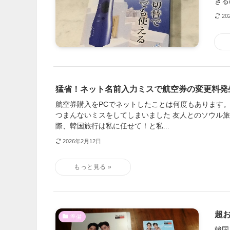
きる
20
猛省！ネット名前入力ミスで航空券の変更料発
航空券購入をPCでネットしたことは何度もあります
つまんないミスをしてしまいました 友人とのソウル
際、韓国旅行は私に任せて！と私...
2026年2月12日
超
準備
韓国