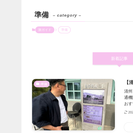
準備
– category –
旅ガイド
準備
新着記事
【
準備
清州
通機
おす
20