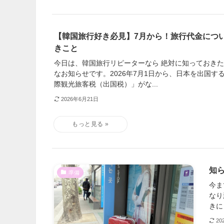
【韓国旅行好き必見】7月から！旅行代金につ
きこと
今日は、韓国旅行リピーターなら 絶対に知っておき
なお知らせです。2026年7月1日から、日本を出国す
際観光旅客税（出国税）」がな...
2026年6月21日
知
準備
今ま
なり
きに
20