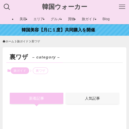
韓国ウォーカー
美容
エリア
グルメ
買物
旅ガイド
Blog
韓国美容【月に１度】共同購入を開催
ホーム
旅ガイド
裏ワザ
裏ワザ
– category –
旅ガイド
裏ワザ
新着記事
人気記事