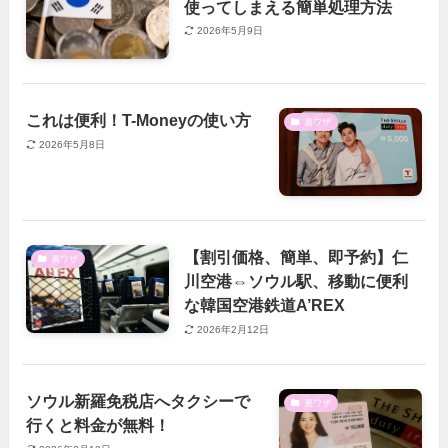
使ってしまえる簡単処理方法
2026年5月9日
これは便利！T-Moneyの使い方
裏ワザ
2026年5月8日
【割引価格、簡単、即予約】仁
裏ワザ
川空港⇔ソウル駅、移動に便利
な韓国空港鉄道A’REX
2026年2月12日
ソウル新羅免税店へタクシーで
裏ワザ
行くと料金が無料！