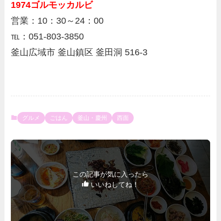
1974ゴルモッカルビ
営業：10：30～24：00
℡：051-803-3850
釜山広域市 釜山鎮区 釜田洞 516-3
グルメ
ごはん
釜山・慶州
西面
この記事が気に入ったら
いいねしてね！