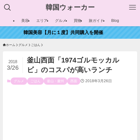
韓国ウォーカー
美容
エリア
グルメ
買物
旅ガイド
Blog
韓国美容【月に１度】共同購入を開催
ホーム
グルメ
ごはん
釜山西面「1974ゴルモッカル
2018
3/26
ビ」のコスパが高いランチ
2018年3月26日
グルメ
ごはん
釜山・慶州
西面