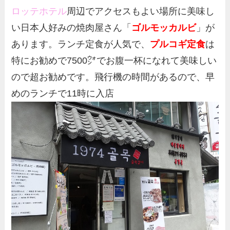
ロッテホテル
周辺でアクセスもよい場所に美味し
い日本人好みの焼肉屋さん「
ゴルモッカルビ
」が
あります。ランチ定食が人気で、
プルコギ定食
は
特にお勧めで7500㌆でお腹一杯になれて美味しい
ので超お勧めです。飛行機の時間があるので、早
めのランチで11時に入店