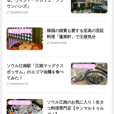
る、ヴィンテージカフェ「ブラ
ウンハンズ」
2026年5月12日
韓国の国賓も愛する至高の宮廷
江南・蚕室 周辺
料理「蓬莱軒」で王様気分
2026年5月8日
ソウル江南駅「江南マッグクス
江南・蚕室 周辺
ポッサム」のエゴマ油麺を食べ
てみた！
2026年4月27日
ソウル江南のお気に入り！生タ
江南・蚕室 周辺
コ料理専門店【サンマルトゥル