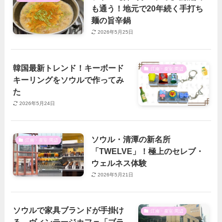
も通う！地元で20年続く手打ち
麺の旨辛鍋
2026年5月25日
韓国最新トレンド！キーボード
江南・蚕室 周辺
キーリングをソウルで作ってみ
た
2026年5月24日
ソウル・清潭の新名所
江南・蚕室 周辺
「TWELVE」！極上のセレブ・
ウェルネス体験
2026年5月21日
ソウルで家具ブランドが手掛け
江南・蚕室 周辺