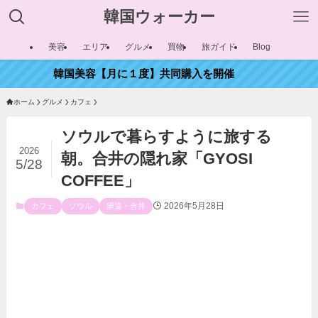
韓国ウォーカー
美容
エリア
グルメ
買物
旅ガイド
Blog
韓国美容【月に１度】共同購入を開催
ホーム
グルメ
カフェ
ソウルで暮らすように旅する
2026
朝。合井の隠れ家「GYOSI
5/28
COFFEE」
2026年5月28日
カフェ
ソウル
望遠・合井