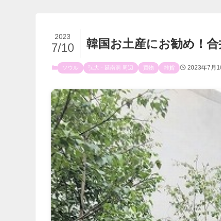
2023
韓国お土産にお勧め！合井洞
7/10
2023年7月1
ソウル
弘大・延南洞 周辺
買物
雑貨