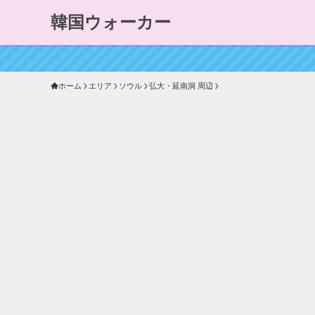
韓国ウォーカー
ホーム
エリア
ソウル
弘大・延南洞 周辺