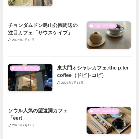
チョンダムドン島山公園周辺の
江南・蚕室 周辺
注目カフェ「サウスケイプ」
2026年2月12日
東大門オシャレカフェ♪the p:ter
明洞・東大門周辺
coffee（ドピトコピ）
2026年2月13日
ソウル人気の望遠洞カフェ
弘大・延南洞 周辺
「eert」
2026年2月12日