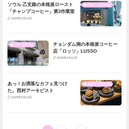
ソウル 乙支路の本格派ロースト
景福宮・汝矣島周辺
「チャンプコーヒー」第3作業室
2026年2月13日
チョンダム洞の本格派コーヒー
江南・蚕室 周辺
店「ロッソ」LUSSO
2026年2月12日
あっ！お洒落なカフェ見つけ
景福宮・汝矣島周辺
た。西村アーキビスト
2026年2月13日