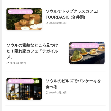
ソウルでトップクラスカフェ!
弘大・延南洞 周辺
FOURBASIC (合井洞)
2026年2月12日
ソウルの素敵なところ見つけ
聖水・龍山・漢南周辺
た！隠れ家カフェ「テガイル
メ」
2026年2月12日
ソウルのビルズでパンケーキを
景福宮・汝矣島周辺
食べる
2026年2月13日