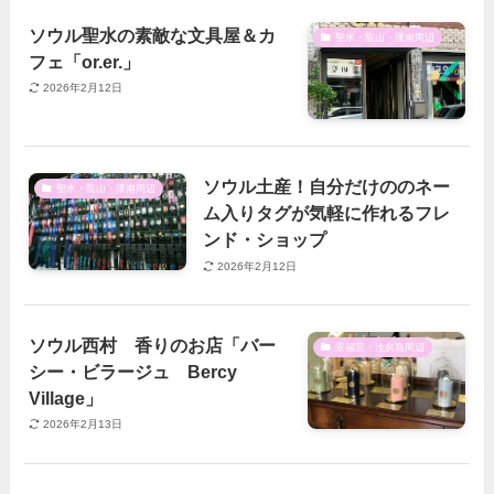
ソウル聖水の素敵な文具屋＆カ
聖水・龍山・漢南周辺
フェ「or.er.」
2026年2月12日
ソウル土産！自分だけののネー
聖水・龍山・漢南周辺
ム入りタグが気軽に作れるフレ
ンド・ショップ
2026年2月12日
ソウル西村 香りのお店「バー
景福宮・汝矣島周辺
シー・ビラージュ Bercy
Village」
2026年2月13日