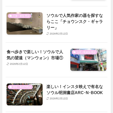
ソウルで人気作家の器を探すな
江南・蚕室 周辺
らここ「チョウンスク・ギャラ
リー」
2026年2月12日
食べ歩きで楽しい！ソウルで人
弘大・延南洞 周辺
気の望遠（マンウォン）市場①
2026年2月12日
楽しい！インスタ映えで有名な
明洞・東大門周辺
ソウル明洞書店ARC･N･BOOK
2026年2月12日