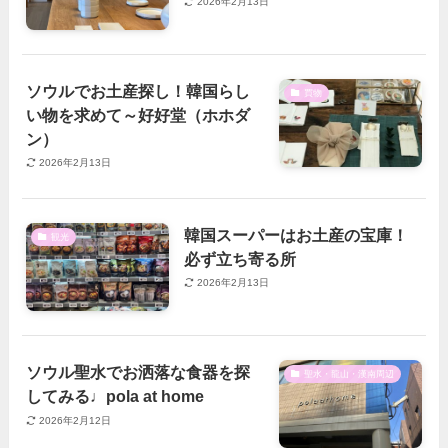
2026年2月13日
ソウルでお土産探し！韓国らし
買物
い物を求めて～好好堂（ホホダ
ン）
2026年2月13日
韓国スーパーはお土産の宝庫！
観光
必ず立ち寄る所
2026年2月13日
ソウル聖水でお洒落な食器を探
聖水・龍山・漢南周辺
してみる♩pola at home
2026年2月12日