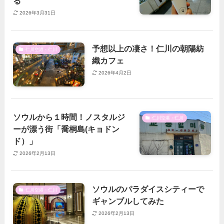
る
2026年3月31日
予想以上の凄さ！仁川の朝陽紡
仁川空港・仁川
織カフェ
2026年4月2日
ソウルから１時間！ノスタルジ
仁川空港・仁川
ーが漂う街「喬桐島(キョドン
ド）」
2026年2月13日
ソウルのパラダイスシティーで
仁川空港・仁川
ギャンブルしてみた
2026年2月13日