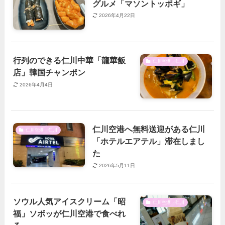
グルメ「マソントッポギ」
2026年4月22日
行列のできる仁川中華「龍華飯
仁川空港・仁川
店」韓国チャンポン
2026年4月4日
仁川空港へ無料送迎がある仁川
仁川空港・仁川
「ホテルエアテル」滞在しまし
た
2026年5月11日
ソウル人気アイスクリーム「昭
仁川空港・仁川
福」ソボッが仁川空港で食べれ