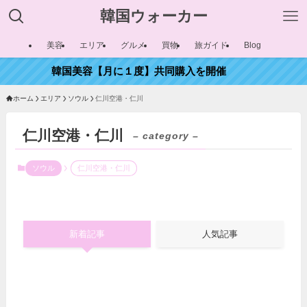
韓国ウォーカー
美容
エリア
グルメ
買物
旅ガイド
Blog
韓国美容【月に１度】共同購入を開催
ホーム
エリア
ソウル
仁川空港・仁川
仁川空港・仁川
– category –
ソウル
仁川空港・仁川
新着記事
人気記事