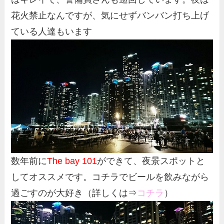
花火禁止なんですが、気にせずバンバン打ち上げ
ている人達もいます
数年前に
The bay 101
ができて、夜景スポットと
してオススメです。コチラでビールを飲みながら
過ごすのが大好き（詳しくは⇒
コチラ
）