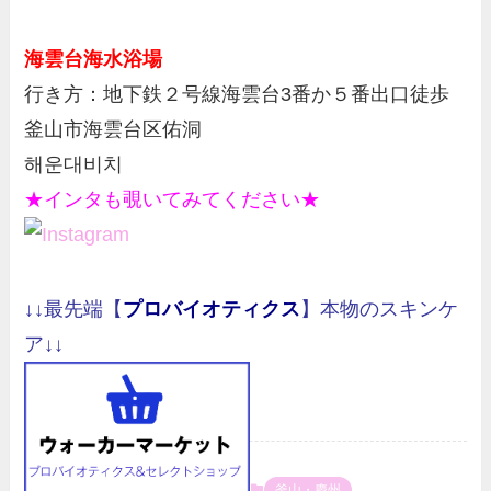
海雲台海水浴場
行き方：地下鉄２号線海雲台3番か５番出口徒歩
釜山市海雲台区佑洞
해운대비치
★インタも覗いてみてください★
↓↓最先端【
プロバイオティクス
】本物のスキンケ
ア↓↓
釜山・慶州