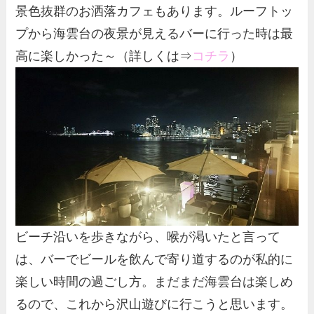
景色抜群のお洒落カフェもあります。ルーフトッ
プから海雲台の夜景が見えるバーに行った時は最
高に楽しかった～（詳しくは⇒
コチラ
）
ビーチ沿いを歩きながら、喉が渇いたと言って
は、バーでビールを飲んで寄り道するのが私的に
楽しい時間の過ごし方。まだまだ海雲台は楽しめ
るので、これから沢山遊びに行こうと思います。