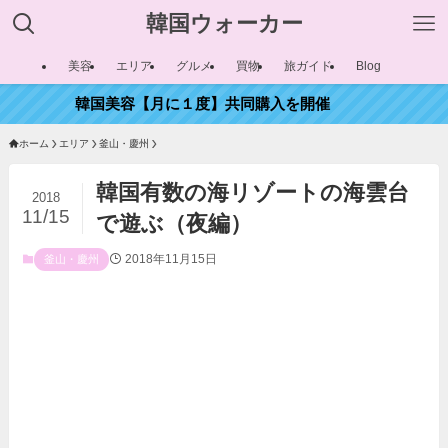
韓国ウォーカー
美容
エリア
グルメ
買物
旅ガイド
Blog
韓国美容【月に１度】共同購入を開催
ホーム
エリア
釜山・慶州
韓国有数の海リゾートの海雲台
2018
11/15
で遊ぶ（夜編）
2018年11月15日
釜山・慶州