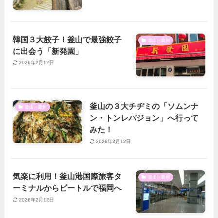
韓国３大餃子！釜山で最強餃子
釜山・慶州
に出会う「新発園」
2026年2月12日
釜山の３大チヂミの「ソムンナ
釜山・慶州
ン・トンレパジョン」へ行って
みた！
2026年2月12日
気楽に利用！釜山港国際旅客タ
釜山・慶州
ーミナルからビートルで福岡へ
2026年2月12日