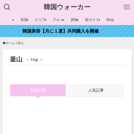
韓国ウォーカー
美容
エリア
グルメ
買物
旅ガイド
Blog
韓国美容【月に１度】共同購入を開催
ホーム
釜山
釜山
– tag –
新着記事
人気記事