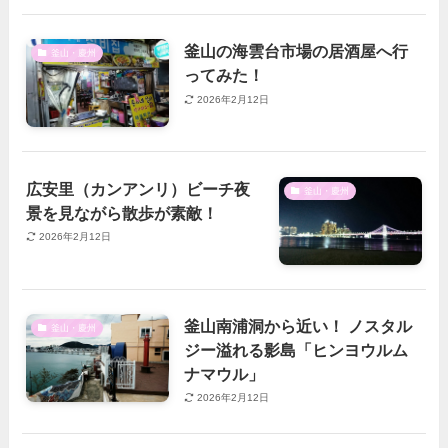
釜山の海雲台市場の居酒屋へ行
釜山・慶州
ってみた！
2026年2月12日
広安里（カンアンリ）ビーチ夜
釜山・慶州
景を見ながら散歩が素敵！
2026年2月12日
釜山南浦洞から近い！ ノスタル
釜山・慶州
ジー溢れる影島「ヒンヨウルム
ナマウル」
2026年2月12日