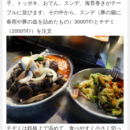
子、トッポキ、おでん、スンデ、海苔巻きがテー
ブルに並びます。その中から、スンデ（豚の腸に
春雨や豚の血を詰めたもの）3000ｳｵﾝとチヂミ
（2000ｳｵﾝ）を注文
チヂミは鉄板上で温めて、食べやすく小さく切っ