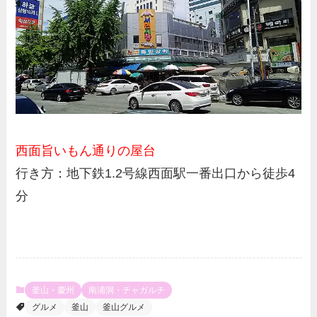
西面旨いもん通りの屋台
行き方：地下鉄1.2号線西面駅一番出口から徒歩4
分
釜山・慶州
南浦洞・チャガルチ
グルメ
釜山
釜山グルメ