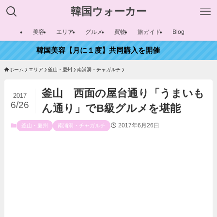
韓国ウォーカー
美容
エリア
グルメ
買物
旅ガイド
Blog
韓国美容【月に１度】共同購入を開催
ホーム
エリア
釜山・慶州
南浦洞・チャガルチ
釜山 西面の屋台通り「うまいも
2017
6/26
ん通り」でB級グルメを堪能
2017年6月26日
釜山・慶州
南浦洞・チャガルチ