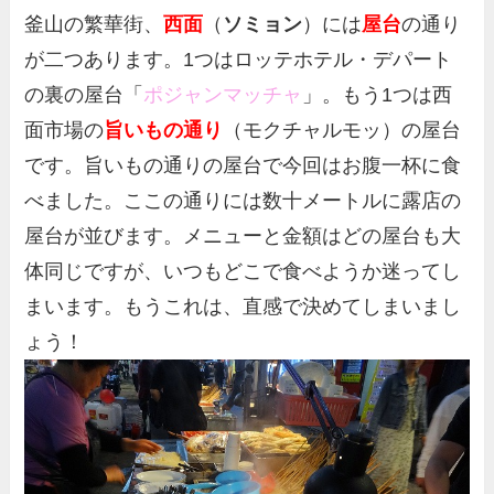
釜山の繁華街、
西面
（
ソミョン
）には
屋台
の通り
が二つあります。1つはロッテホテル・デパート
の裏の屋台「
ポジャンマッチャ
」。もう1つは西
面市場の
旨いもの通り
（モクチャルモッ）の屋台
です。旨いもの通りの屋台で今回はお腹一杯に食
べました。ここの通りには数十メートルに露店の
屋台が並びます。メニューと金額はどの屋台も大
体同じですが、いつもどこで食べようか迷ってし
まいます。もうこれは、直感で決めてしまいまし
ょう！