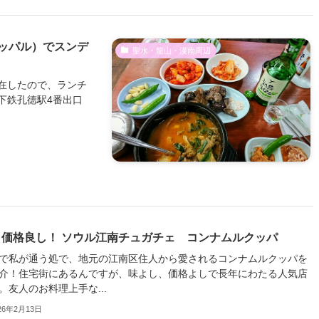
ッパル）でスンデ
聖水・龍山・漢南周辺
在したので、ランチ
下鉄孔徳駅4番出口
・価格良し！ ソウル江南チュガチェ コンナムルクッパ
で私が通う処で、地元の江南区住人から愛されるコンナムルクッパを
介！住宅街にあるんですが、味よし、価格よしで長年にわたる人気店
。友人のお料理上手な...
26年2月13日