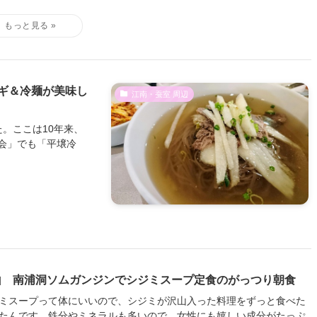
ギ＆冷麺が美味し
江南・蚕室 周辺
。ここは10年来、
会」でも「平壌冷
山 南浦洞ソムガンジンでシジミスープ定食のがっつり朝食
ミスープって体にいいので、シジミが沢山入った料理をずっと食べた
たんです。鉄分やミネラルも多いので、女性にも嬉しい成分がたっぷ