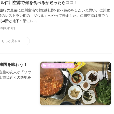
ウル仁川空港で何を食べるか迷ったらココ！
旅行の最後に仁川空港で韓国料理を食べ納めをしたいと思い、仁川空
階のレストラン街の「ソウル」へやって来ました。仁川空港は誰でも
る4階と地下１階にレス...
26年2月12日
韓国を味わう！
景福宮・汝矣島周辺
在住の友人が「ソウ
山市場近くの路地を