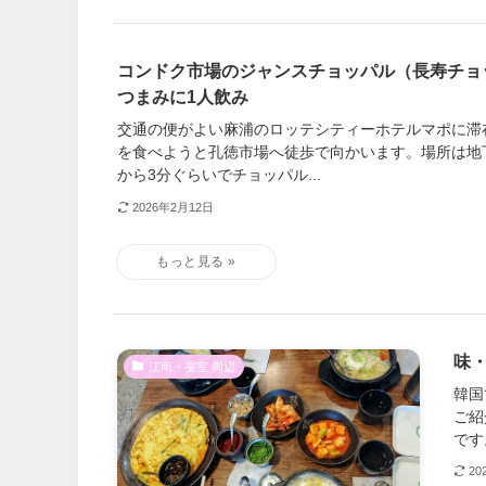
コンドク市場のジャンスチョッパル（長寿チョ
つまみに1人飲み
交通の便がよい麻浦のロッテシティーホテルマポに滞
を食べようと孔徳市場へ徒歩で向かいます。場所は地
から3分ぐらいでチョッパル...
2026年2月12日
味
江南・蚕室 周辺
韓国
ご紹
です
20