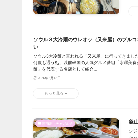
ソウル３大冷麺のウレオッ（又来屋）のプルコ
い
ソウル3大冷麺と言われる「又来屋」に行ってきました
何度も通う処。以前韓国の人気グルメ番組「水曜美食
麺」を代表する名店として紹介...
2026年2月13日
釜
南浦洞・チャガルチ
シジ
かっ