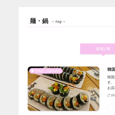
麺・鍋
– tag –
新着記事
韓
景福宮・汝矣島周辺
韓国
す。
お店
20