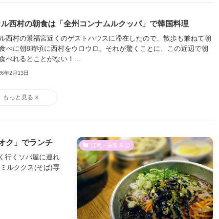
ウル西村の朝食は「全州コンナムルクッパ」で韓国料理
ル西村の景福宮近くのゲストハウスに滞在したので、散歩も兼ねて朝
食べに朝8時頃に西村をウロウロ。それが驚くことに、この近辺で朝
食べれるとことがない！...
26年2月13日
オク」でランチ
江南・蚕室 周辺
く行くソバ屋に連れ
ミルククス(そば)専