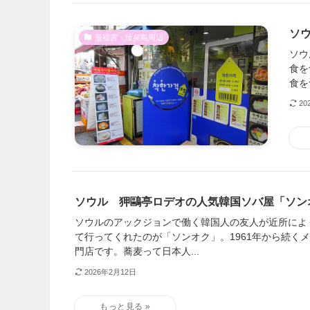
ソ
景福宮・汝矣島周辺
ソウ
食を
食を
20
ソウル 狎鷗亭ロデオの人気韓国ソバ屋「ソン
ソウルのアックジョンで働く韓国人の友人が近所によ
て行ってくれたのが「ソンオク」。1961年から続くメ
門店です。蕎麦って日本人...
2026年2月12日