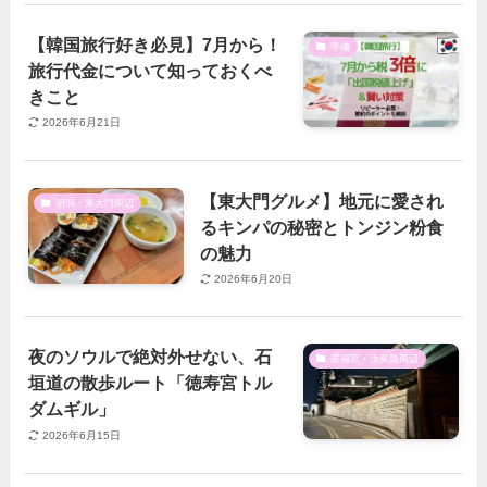
【韓国旅行好き必見】7月から！
準備
旅行代金について知っておくべ
きこと
2026年6月21日
【東大門グルメ】地元に愛され
明洞・東大門周辺
るキンパの秘密とトンジン粉食
の魅力
2026年6月20日
夜のソウルで絶対外せない、石
景福宮・汝矣島周辺
垣道の散歩ルート「徳寿宮トル
ダムギル」
2026年6月15日