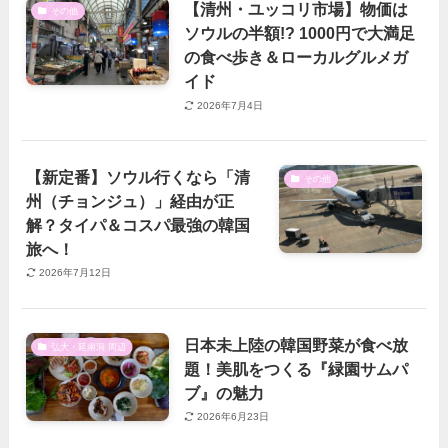
【清州・ユッコリ市場】物価は
その他
ソウルの半額!? 1000円で大満足
の食べ歩き＆ローカルグルメガ
イド
2026年7月4日
【新定番】ソウル行くなら「清
その他
州（チョンジュ）」経由が正
解？タイパ＆コスパ最強の韓国
旅へ！
2026年7月12日
日本未上陸の韓国野菜が食べ放
弘大・延南洞 周辺
題！美肌をつくる『緑園サムパ
ブ』の魅力
2026年6月23日