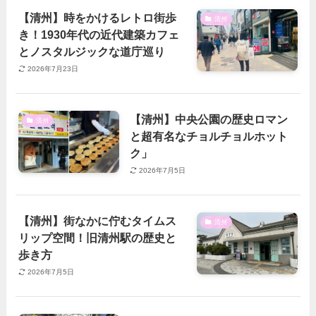
【清州】時をかけるレトロ街歩
清州
き！1930年代の近代建築カフェ
とノスタルジックな道庁巡り
2026年7月23日
【清州】中央公園の歴史ロマン
清州
と超有名なチョルチョルホット
ク」
2026年7月5日
【清州】街なかに佇むタイムス
清州
リップ空間！旧清州駅の歴史と
歩き方
2026年7月5日