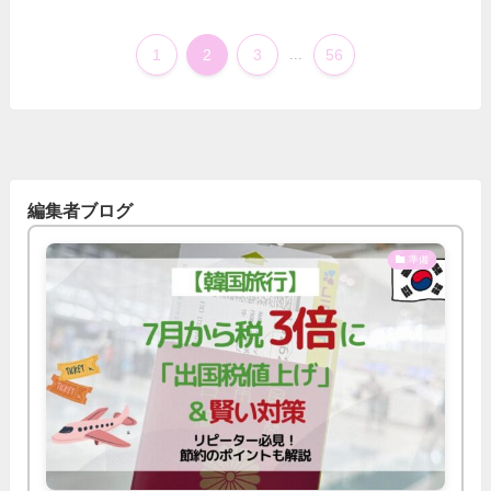
1
2
3
...
56
編集者ブログ
準備